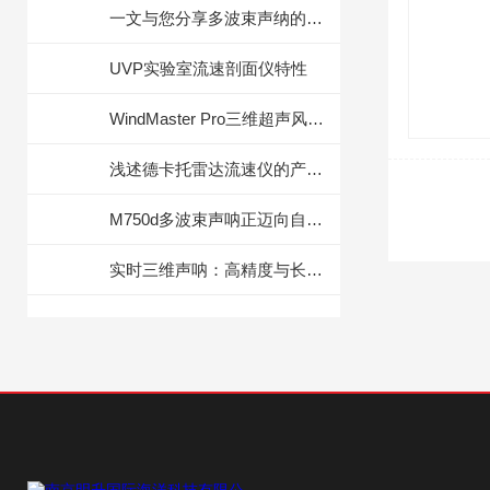
一文与您分享多波束声纳的正确操作步骤
UVP实验室流速剖面仪特性
WindMaster Pro三维超声风速风向传感器主要技术参数
浅述德卡托雷达流速仪的产品特点
M750d多波束声呐正迈向自动化与智能化
实时三维声呐：高精度与长寿命的维护策略